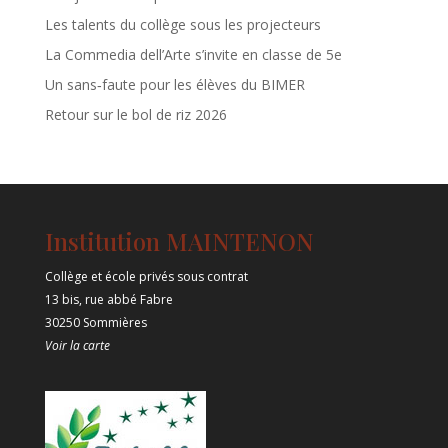
Les talents du collège sous les projecteurs
La Commedia dell’Arte s’invite en classe de 5e
Un sans‑faute pour les élèves du BIMER
Retour sur le bol de riz 2026
Institution MAINTENON
Collège et école privés sous contrat
13 bis, rue abbé Fabre
30250 Sommières
Voir la carte