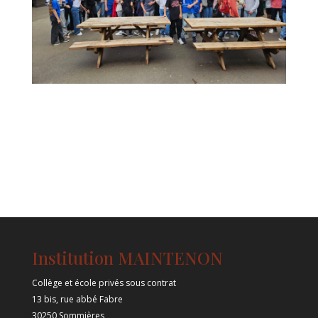
Institution MAINTENON
Collège et école privés sous contrat
13 bis, rue abbé Fabre
30250 Sommières