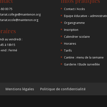
ntact
Infos pratiques
 80 00 75
Contact / Accès
etariat.college@maintenon.org
Equipe éducative – administrati
etariat.ecole@maintenon.org
Organigramme
raires
Inscription
Calendrier scolaire
ndi au vendredi :
Horaires
h45 à 18h15
-end : Fermé
Tarifs
Cantine : menu de la semaine
Garderie / Etude surveillée
Mentions légales
Politique de confidentialité