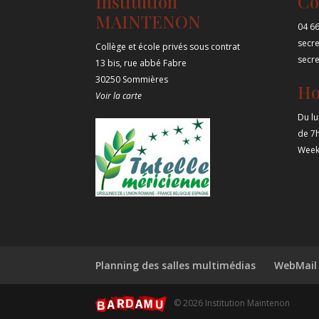
Institution
Co
MAINTENON
04 66
secr
Collège et école privés sous contrat
secr
13 bis, rue abbé Fabre
30250 Sommières
Ho
Voir la carte
Du lu
de 7
Week
Planning des salles multimédias
WebMail
© 2026 Institution Maintenon