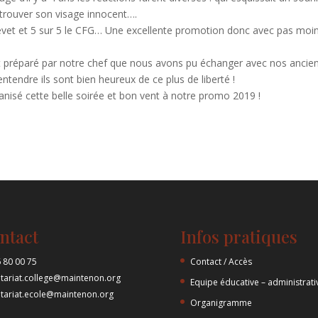
retrouver son visage innocent….
revet et 5 sur 5 le CFG… Une excellente promotion donc avec pas moi
et préparé par notre chef que nous avons pu échanger avec nos ancie
entendre ils sont bien heureux de ce plus de liberté !
anisé cette belle soirée et bon vent à notre promo 2019 !
ntact
Infos pratiques
 80 00 75
Contact / Accès
etariat.college@maintenon.org
Equipe éducative – administrati
etariat.ecole@maintenon.org
Organigramme