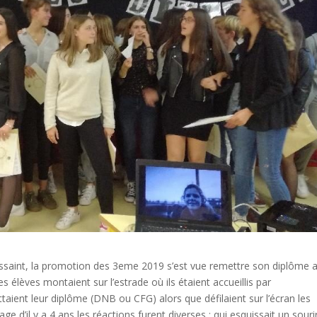
ussaint, la promotion des 3eme 2019 s’est vue remettre son diplôme 
s élèves montaient sur l’estrade où ils étaient accueillis par
aient leur diplôme (DNB ou CFG) alors que défilaient sur l’écran les
ge d’il y a 4 ans les réactions furent diverses : qui esquissait un souri