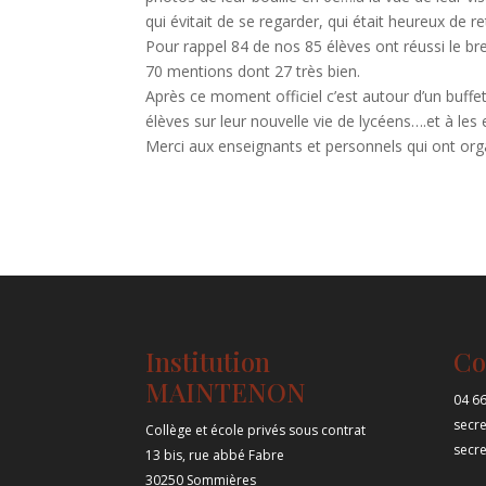
qui évitait de se regarder, qui était heureux de 
Pour rappel 84 de nos 85 élèves ont réussi le b
70 mentions dont 27 très bien.
Après ce moment officiel c’est autour d’un buff
élèves sur leur nouvelle vie de lycéens….et à les 
Merci aux enseignants et personnels qui ont org
Institution
Co
MAINTENON
04 66
secr
Collège et école privés sous contrat
secr
13 bis, rue abbé Fabre
30250 Sommières