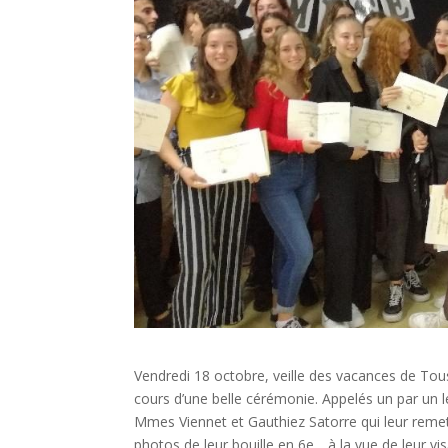
Vendredi 18 octobre, veille des vacances de To
cours d’une belle cérémonie. Appelés un par un le
Mmes Viennet et Gauthiez Satorre qui leur remett
photos de leur bouille en 6e….à la vue de leur visa