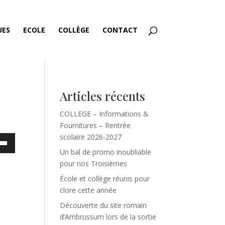
UES
ECOLE
COLLÈGE
CONTACT
Articles récents
COLLEGE – Informations &
Fournitures – Rentrée
scolaire 2026-2027
ez
Un bal de promo inoubliable
es
pour nos Troisièmes
bas
École et collège réunis pour
clore cette année
enter
Découverte du site romain
d’Ambrussum lors de la sortie
uer