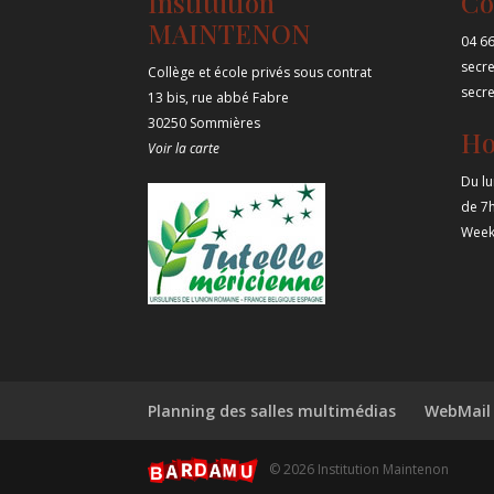
Institution
Co
MAINTENON
04 66
secr
Collège et école privés sous contrat
secr
13 bis, rue abbé Fabre
30250 Sommières
Ho
Voir la carte
Du lu
de 7
Week
Planning des salles multimédias
WebMail
© 2026 Institution Maintenon