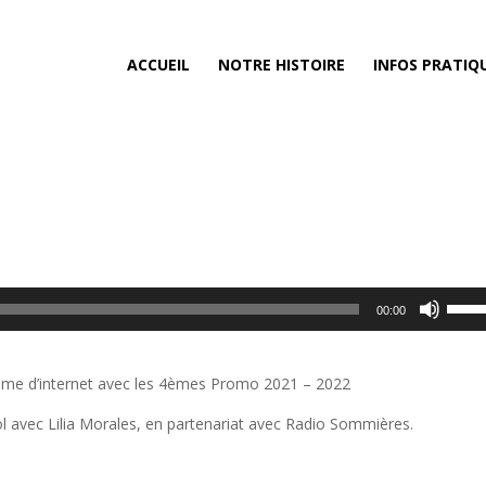
ACCUEIL
NOTRE HISTOIRE
INFOS PRATIQ
Utilis
00:00
les
flèch
haut/
hème d’internet avec les 4èmes Promo 2021 – 2022
pour
ol avec Lilia Morales, en partenariat avec Radio Sommières.
augm
ou
dimin