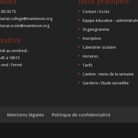
ntact
Infos pratiques
 80 00 75
Contact / Accès
etariat.college@maintenon.org
Equipe éducative – administrati
etariat.ecole@maintenon.org
Organigramme
raires
Inscription
Calendrier scolaire
ndi au vendredi :
Horaires
h45 à 18h15
-end : Fermé
Tarifs
Cantine : menu de la semaine
Garderie / Etude surveillée
Mentions légales
Politique de confidentialité