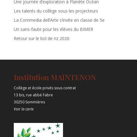
Une journée d’exploration à Planète Océan
Les talents du collège sous les projecteurs
La Commedia dell’Arte s’invite en classe de 5e
Un sans‑faute pour les élèves du BIMER
Retour sur le bol de riz 2026
Institution MAINTENON
Collège et école privés sous contrat
13 bis, rue abbé Fabre
30250 Sommières
Voir la carte