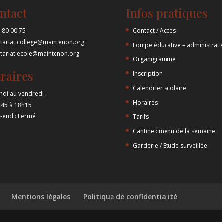
ntact
Infos pratiques
 80 00 75
Contact / Accès
etariat.college@maintenon.org
Equipe éducative – administrati
etariat.ecole@maintenon.org
Organigramme
raires
Inscription
Calendrier scolaire
ndi au vendredi :
Horaires
h45 à 18h15
-end : Fermé
Tarifs
Cantine : menu de la semaine
Garderie / Etude surveillée
Mentions légales
Politique de confidentialité