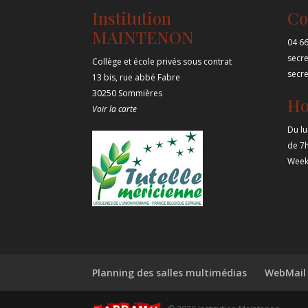
Institution
Co
MAINTENON
04 66
secr
Collège et école privés sous contrat
secr
13 bis, rue abbé Fabre
30250 Sommières
Ho
Voir la carte
Du lu
de 7
Week
Planning des salles multimédias
WebMail