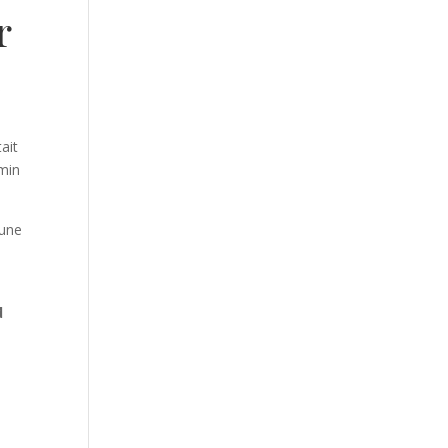
r
e
ait
amin
 une
d