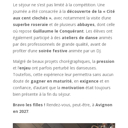
Le séjour ne s’est pas limité à la compétition. Une
journée a été consacrée à la
découverte de la « Cité
aux cent clochés »
, avec notamment la visite d’une
superbe roseraie
et de plusieurs
abbayes
, dont celle
où repose
Guillaume le Conquérant
. Les élèves ont
également participé à des
ateliers de danse
animés
par des professionnels de grande qualité, avant de
profiter d’une
soirée festive
animée par un DJ.
Malgré de beaux projets chorégraphiques, la
pression
et l’
enjeu
ont parfois perturbé les danseuses.
Toutefois, cette expérience leur permettra sans aucun
doute de
gagner en maturité
, en
exigence
et en
confiance, d’autant que la
motivation
était toujours
bien présente à la fin du séjour.
Bravo les filles !
Rendez‑vous, peut‑être, à
Avignon
en 2027
.