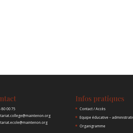
ntact
Infos pratiques
 80 00 75
Contact / Accès
etariat.college@maintenon.org
Equipe éducative – administrati
etariat.ecole@maintenon.org
Organigramme