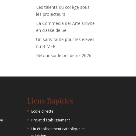
Les talents du collège sous
les projecteurs
La Commedia dell’Arte s’invite
en classe de 5e
Un sans‑faute pour les élèves
du BIMER
Retour sur le bol de riz 2026
Liens Rapides
Ecole directe
ve
Projet d’établissement
Un établissement catholique et
méricien