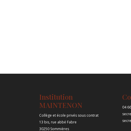
Institution
Co
MAINTENON
04 66
secr
Collège et école privés sous contrat
secr
13 bis, rue abbé Fabre
30250 Sommières