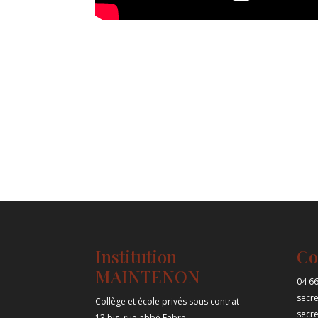
Institution
Co
MAINTENON
04 66
secr
Collège et école privés sous contrat
secr
13 bis, rue abbé Fabre