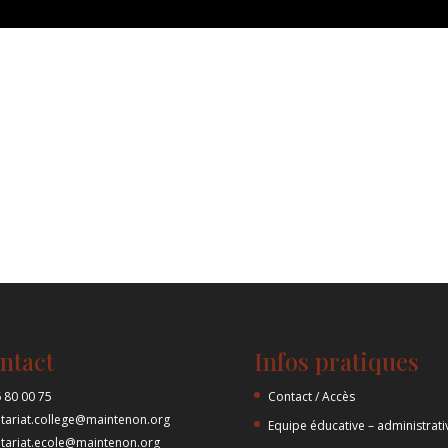
ntact
Infos pratiques
 80 00 75
Contact / Accès
etariat.college@maintenon.org
Equipe éducative – administrati
etariat.ecole@maintenon.org