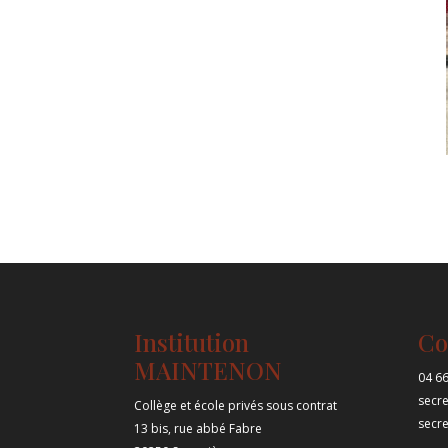
Institution
Co
MAINTENON
04 66
secr
Collège et école privés sous contrat
secr
13 bis, rue abbé Fabre