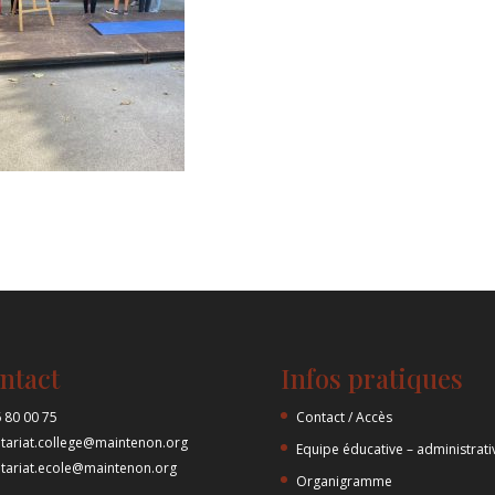
ntact
Infos pratiques
 80 00 75
Contact / Accès
etariat.college@maintenon.org
Equipe éducative – administrati
etariat.ecole@maintenon.org
Organigramme