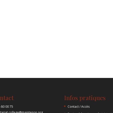
ntact
Infos pratiques
 80 00 75
Contact / Accès
etariat.college@maintenon.org