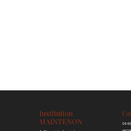
Institution
Co
MAINTENON
04 66
secr