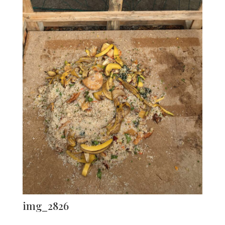
img_2826