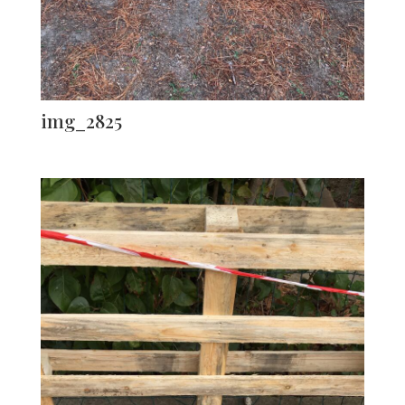
img_2825