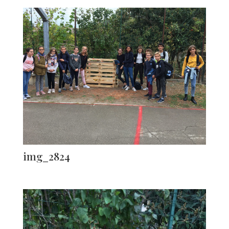
img_2824