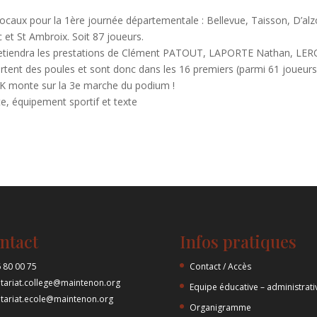
 locaux pour la 1ère journée départementale : Bellevue, Taisson, D’al
c et St Ambroix. Soit 87 joueurs.
 retiendra les prestations de Clément PATOUT, LAPORTE Nathan, LE
nt des poules et sont donc dans les 16 premiers (parmi 61 joueurs
K monte sur la 3e marche du podium !
ntact
Infos pratiques
 80 00 75
Contact / Accès
etariat.college@maintenon.org
Equipe éducative – administrati
etariat.ecole@maintenon.org
Organigramme