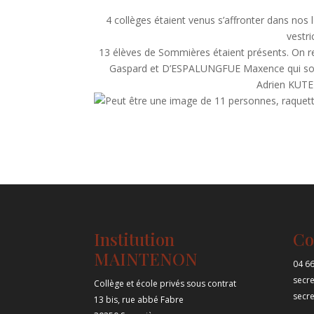
4 collèges étaient venus s’affronter dans nos
vestri
13 élèves de Sommières étaient présents. On
Gaspard et D’ESPALUNGFUE Maxence qui sorte
Adrien KUTE
Institution
Co
MAINTENON
04 66
secr
Collège et école privés sous contrat
secr
13 bis, rue abbé Fabre