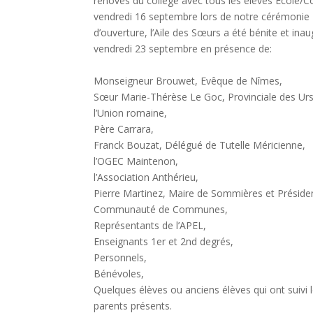
rénovés du collège avec tous les élèves Ecole/Co
vendredi 16 septembre lors de notre cérémonie
d’ouverture, l’Aile des Sœurs a été bénite et inau
vendredi 23 septembre en présence de:
Monseigneur Brouwet, Evêque de Nîmes,
Sœur Marie-Thérèse Le Goc, Provinciale des Urs
l’Union romaine,
Père Carrara,
Franck Bouzat, Délégué de Tutelle Méricienne,
l’OGEC Maintenon,
l’Association Anthérieu,
Pierre Martinez, Maire de Sommières et Présiden
Communauté de Communes,
Représentants de l’APEL,
Enseignants 1er et 2nd degrés,
Personnels,
Bénévoles,
Quelques élèves ou anciens élèves qui ont suivi 
parents présents.