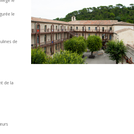
llège le
gurée le
ulines de
t de la
leurs