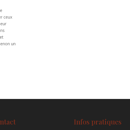
ne
er ceux
leur
ons
 et
ntenon un
ntact
Infos pratiques