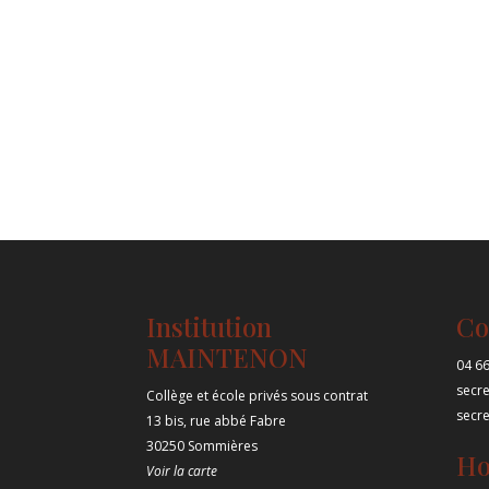
Institution
Co
MAINTENON
04 66
secr
Collège et école privés sous contrat
secr
13 bis, rue abbé Fabre
30250 Sommières
Ho
Voir la carte