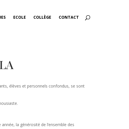
UES
ECOLE
COLLÈGE
CONTACT
ELA
pants, élèves et personnels confondus, se sont
housiaste.
te année, la générosité de l’ensemble des