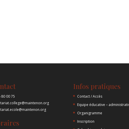
ntact
Infos pratiques
 80 00 75
Contact / Accès
etariat.college@maintenon.org
Equipe éducative – administrati
etariat.ecole@maintenon.org
Organigramme
raires
Inscription