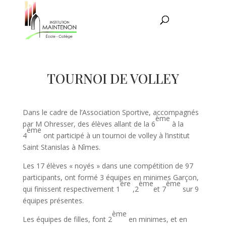
TOURNOI DE VOLLEY
Dans le cadre de l’Association Sportive, accompagnés
ème
par M Ohresser, des élèves allant de la 6
à la
ème
4
ont participé à un tournoi de volley à l’institut
Saint Stanislas à Nîmes.
Les 17 élèves « noyés » dans une compétition de 97
participants, ont formé 3 équipes en minimes Garçon,
ère
ème
ème
qui finissent respectivement 1
,2
et 7
sur 9
équipes présentes.
ème
Les équipes de filles, font 2
en minimes, et en