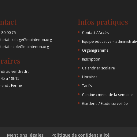
ntact
Infos pratiques
 80 00 75
Contact / Accès
etariat.college@maintenon.org
Equipe éducative – administrati
etariat.ecole@maintenon.org
Organigramme
raires
Inscription
Calendrier scolaire
ndi au vendredi :
Horaires
h45 à 18h15
-end : Fermé
Tarifs
Cantine : menu de la semaine
Garderie / Etude surveillée
Mentions légales
Politique de confidentialité