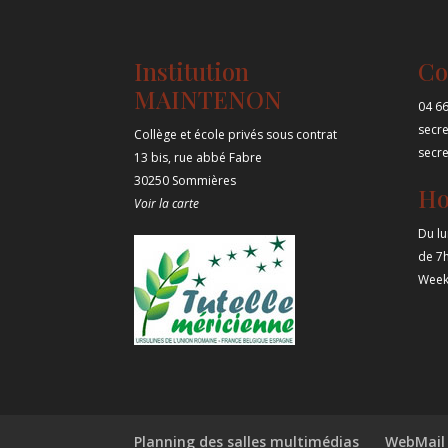
Institution
Co
MAINTENON
04 66
secr
Collège et école privés sous contrat
secr
13 bis, rue abbé Fabre
30250 Sommières
Ho
Voir la carte
Du lu
de 7
Week
Planning des salles multimédias
WebMail