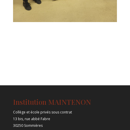
Institution MAINTENON
Collège et école privés sous contrat
13 bis, rue abbé Fabre
30250 Sommières