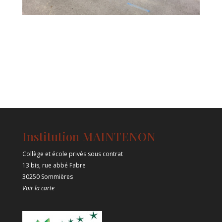
Institution MAINTENON
Collège et école privés sous contrat
13 bis, rue abbé Fabre
30250 Sommières
Voir la carte