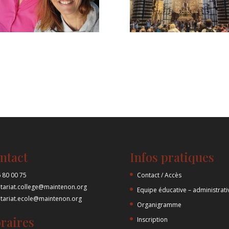
ntact
Infos pratiques
 80 00 75
Contact / Accès
etariat.college@maintenon.org
Equipe éducative – administrati
etariat.ecole@maintenon.org
Organigramme
raires
Inscription