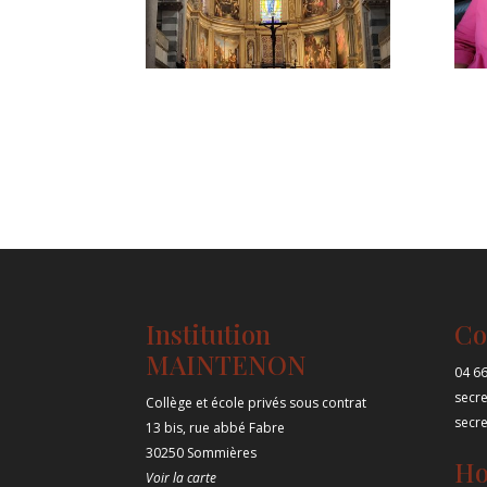
Institution
Co
MAINTENON
04 66
secr
Collège et école privés sous contrat
secr
13 bis, rue abbé Fabre
30250 Sommières
Ho
Voir la carte