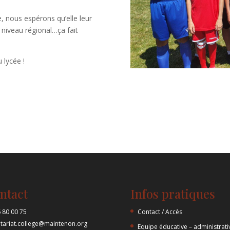
e, nous espérons qu’elle leur
u niveau régional…ça fait
 lycée !
ntact
Infos pratiques
 80 00 75
Contact / Accès
etariat.college@maintenon.org
Equipe éducative – administrati