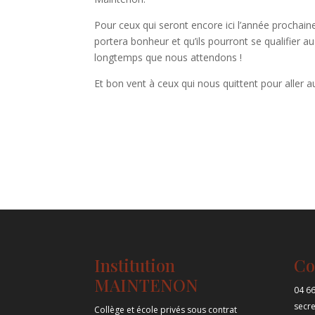
Pour ceux qui seront encore ici l’année prochain
portera bonheur et qu’ils pourront se qualifier a
longtemps que nous attendons !
Et bon vent à ceux qui nous quittent pour aller au
Institution
Co
MAINTENON
04 66
secr
Collège et école privés sous contrat