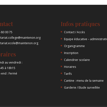
ntact
Infos pratiques
 80 00 75
Contact / Accès
etariat.college@maintenon.org
Equipe éducative – administrati
etariat.ecole@maintenon.org
Organigramme
raires
Inscription
Calendrier scolaire
ndi au vendredi :
Horaires
h45 à 18h15
-end : Fermé
Tarifs
Cantine : menu de la semaine
Garderie / Etude surveillée