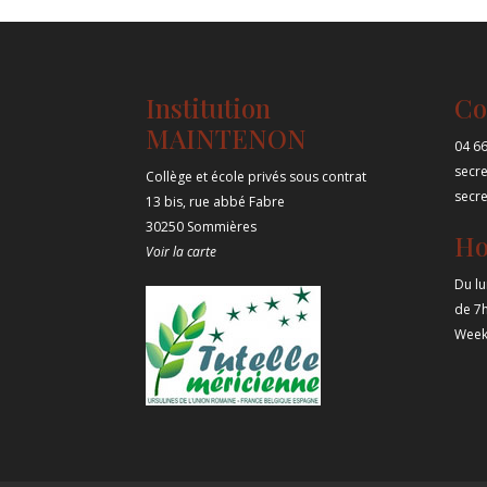
Institution
Co
MAINTENON
04 66
secr
Collège et école privés sous contrat
secr
13 bis, rue abbé Fabre
30250 Sommières
Ho
Voir la carte
Du lu
de 7
Week