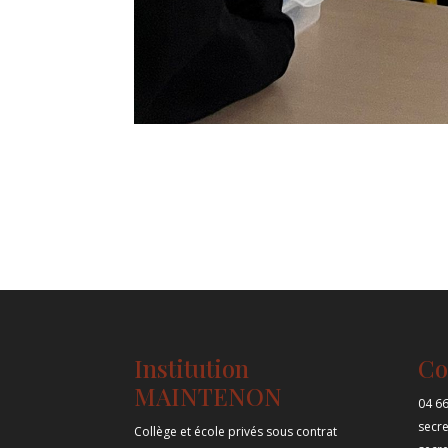
Institution
Co
MAINTENON
04 66
secr
Collège et école privés sous contrat