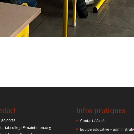
ntact
Infos pratiques
 80 00 75
Contact / Accès
etariat.college@maintenon.org
Equipe éducative – administrati