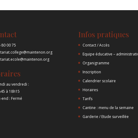
ntact
Infos pratiques
 80 00 75
Contact / Accès
etariat.college@maintenon.org
Equipe éducative – administrati
etariat.ecole@maintenon.org
Organigramme
raires
Inscription
Calendrier scolaire
ndi au vendredi :
Horaires
h45 à 18h15
-end : Fermé
Tarifs
Cantine : menu de la semaine
Garderie / Etude surveillée