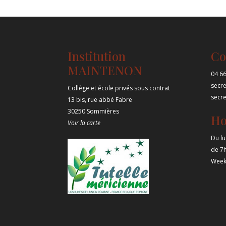
Institution
Co
MAINTENON
04 66
secr
Collège et école privés sous contrat
secr
13 bis, rue abbé Fabre
30250 Sommières
Ho
Voir la carte
Du lu
de 7
Week