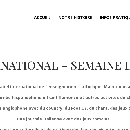
ACCUEIL
NOTRE HISTOIRE
INFOS PRATIQ
RNATIONAL – SEMAINE 
label international de l’enseignement catholique, Maintenon 
urnée hispanophone offrant flamenco et autres activités de 
 anglophone avec du country, du Foot US, du chant, des jeux
Une journée italienne avec des jeux romains…
uverture culturelle et de pratique des langues vivantes ou m