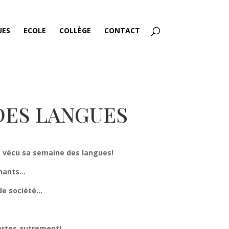
UES
ECOLE
COLLÈGE
CONTACT
DES LANGUES
a vécu sa semaine des langues!
chants…
 de société…
ortes autrement!