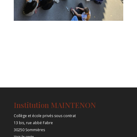
Institution MAINTENON
Collège et école privés sous contrat
13 bis, rue abbé Fabre
30250 Sommières
Voir la carte