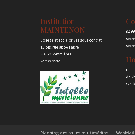
Institution
Co
MAINTENON
04 66
secr
Collège et école privés sous contrat
secr
13 bis, rue abbé Fabre
30250 Sommières
Ho
Voir la carte
Du lu
de 7
Week
Planning des salles multimédias
WebMail