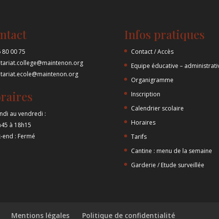
ntact
Infos pratiques
 80 00 75
Contact / Accès
etariat.college@maintenon.org
Equipe éducative – administrati
etariat.ecole@maintenon.org
Organigramme
raires
Inscription
Calendrier scolaire
ndi au vendredi :
Horaires
h45 à 18h15
-end : Fermé
Tarifs
Cantine : menu de la semaine
Garderie / Etude surveillée
Mentions légales
Politique de confidentialité